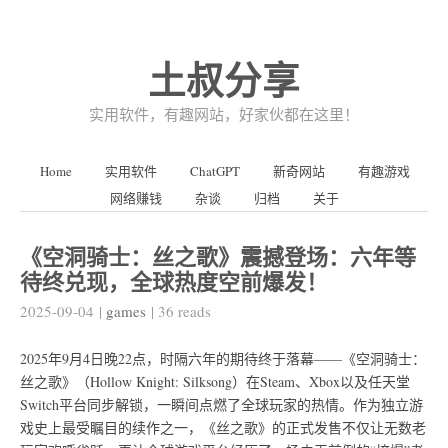
土叔分享
实用软件，有趣网站，好家伙都在这里！
Home
实用软件
ChatGPT
新奇网站
有趣游戏
网络赚钱
杂谈
归档
关于
《空洞骑士：丝之歌》震撼登场：六年等
待终兑现，全球热度空前爆发！
2025-09-04
|
games
|
36
reads
2025年9月4日晚22点，时隔六年的期待终于落幕——《空洞骑士：
丝之歌》（Hollow Knight: Silksong）在Steam、Xbox以及任天堂
Switch平台同步解锁，一瞬间点燃了全球玩家的热情。作为独立游
戏史上最受瞩目的续作之一，《丝之歌》的正式发售不仅让无数老