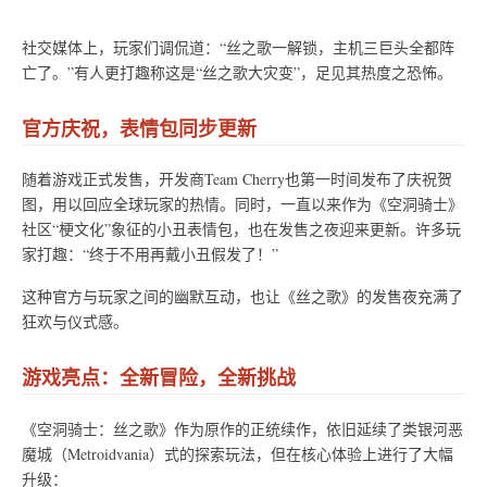
社交媒体上，玩家们调侃道：“丝之歌一解锁，主机三巨头全都阵
亡了。”有人更打趣称这是“丝之歌大灾变”，足见其热度之恐怖。
官方庆祝，表情包同步更新
随着游戏正式发售，开发商Team Cherry也第一时间发布了庆祝贺
图，用以回应全球玩家的热情。同时，一直以来作为《空洞骑士》
社区“梗文化”象征的小丑表情包，也在发售之夜迎来更新。许多玩
家打趣：“终于不用再戴小丑假发了！”
这种官方与玩家之间的幽默互动，也让《丝之歌》的发售夜充满了
狂欢与仪式感。
游戏亮点：全新冒险，全新挑战
《空洞骑士：丝之歌》作为原作的正统续作，依旧延续了类银河恶
魔城（Metroidvania）式的探索玩法，但在核心体验上进行了大幅
升级：