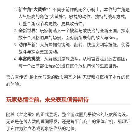
新主角“大黄蜂”
：不同于前作的无名小骑士，本作的主角是
人气极高的角色“大黄蜂”。敏捷的动作、独特的战斗方式，
让整个游戏节奏更快、更具攻击性。
全新世界
：玩家将踏入一个被丝与歌统治的全新王国，探索
数十个风格迥异的场景，面对前所未有的敌人与Boss。
动作革新
：大黄蜂拥有钩绳、翻转、快速突刺等技能，使得
战斗与探索更加灵动。
丰富的挑战
：从解谜到激烈战斗，从地宫冒险到远古谜团，
每一个细节都让玩家沉浸在这个危机四伏的虫族世界。
官方宣传语“踏上丝与歌的致命朝圣之路”无疑精准概括了本作的核
心体验。
玩家热情空前，未来表现值得期待
随着《丝之歌》的正式登场，整个游戏圈几乎被它的热度所淹没。
无论是在线人数的瞬间爆发，还是跨平台商店的集体宕机，都印证
了它作为独立游戏现象级作品的地位。