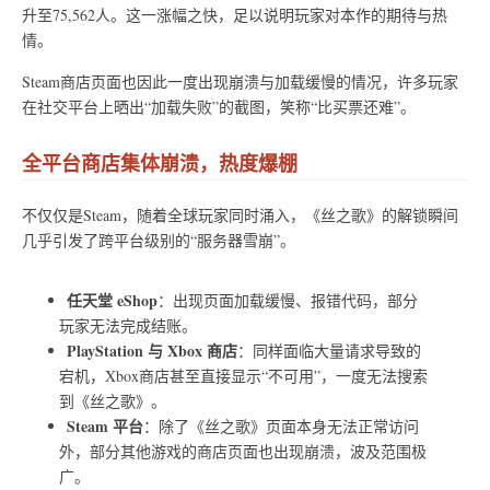
升至75,562人。这一涨幅之快，足以说明玩家对本作的期待与热
情。
Steam商店页面也因此一度出现崩溃与加载缓慢的情况，许多玩家
在社交平台上晒出“加载失败”的截图，笑称“比买票还难”。
全平台商店集体崩溃，热度爆棚
不仅仅是Steam，随着全球玩家同时涌入，《丝之歌》的解锁瞬间
几乎引发了跨平台级别的“服务器雪崩”。
任天堂 eShop
：出现页面加载缓慢、报错代码，部分
玩家无法完成结账。
PlayStation 与 Xbox 商店
：同样面临大量请求导致的
宕机，Xbox商店甚至直接显示“不可用”，一度无法搜索
到《丝之歌》。
Steam 平台
：除了《丝之歌》页面本身无法正常访问
外，部分其他游戏的商店页面也出现崩溃，波及范围极
广。