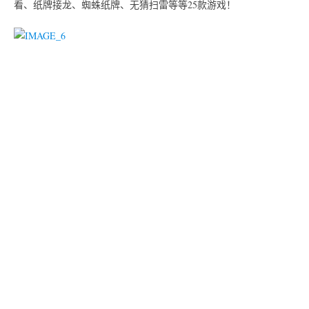
看、纸牌接龙、蜘蛛纸牌、无猜扫雷等等25款游戏！