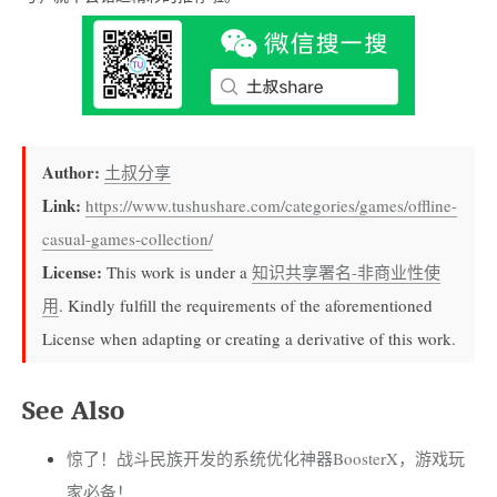
Author:
土叔分享
Link:
https://www.tushushare.com/categories/games/offline-
casual-games-collection/
License:
This work is under a
知识共享署名-非商业性使
用
. Kindly fulfill the requirements of the aforementioned
License when adapting or creating a derivative of this work.
See Also
惊了！战斗民族开发的系统优化神器BoosterX，游戏玩
家必备！