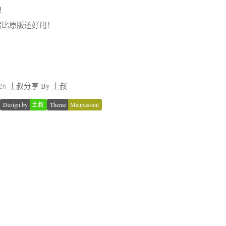
！
，居然比原版还好用！
26
土叔分享 By 土叔
Design by
土叔
Theme
Maupassant