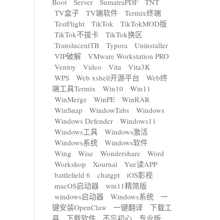
Boot
Server
SumatraPDF
TNT
TV盒子
TV端软件
Termix终端
TestFlight
TikTok
TikTokMOD版
TikTok不拔卡
TikTok换区
TranslucentTB
Typora
Uninstaller
VIP破解
VMware Workstation PRO
Ventoy
Video
Vita
Vita3K
WPS
Web xshell开源平台
Web终
端工具Termix
Win10
Win11
WinMerge
WinPE
WinRAR
WinSnap
WindowTabs
Windows
Windows Defender
Windows11
Windows工具
Windows激活
Windows系统
Windows软件
Wing
Wise
Wondershare
Word
Workshop
Xournal
Yue读APP
battlefield 6
chatgpt
iOS影视
macOS启动器
win11精简版
windows启动器
Windows系统
一
键安装OpenClaw
一键翻译
下载工
具
下载软件
不忘初心
专业版