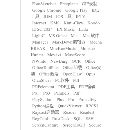
FotoSketcher
Freeplane
GIF录制
Google Chrome
Google Play
IDE
工具
IDM
IOS工具
IPTV
Internet
KMS
Kimi-Claw
Koodo
LTSC 2024
LX Music
Lada
LightC
MS Office
Mac
Mac软件
Manager
MarkDown编辑器
Mecha
BREAK
MoeKoeMusic
Monster
Hunter
Movavi
MuseScore
NWinfo
NewBing
OCR
Office
OfficeToolPlus
Office卸载
Office安
装
Office激活
OpenClaw
Opus
OrcaSlicer
PC软件
Pdf
PDFelement
PDF工具
PDF编辑
PS1
PS3
Parallels
Pdf
PlayStation
Plus
Pro
Projectivy
Python编程
QuickViewer
RPCS3
Raycast启动器
Reader
Readest
RegCool
RustDesk
SQL
SSH
ScreenCapture
ScreenToGif
Secure