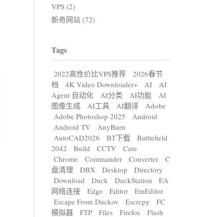
VPS (2)
新奇网站 (72)
Tags
2022高性价比VPS推荐
2026春节
档
4K Video Downloader+
AI
AI
Agent 自动化
AI分类
AI功能
AI
图像生成
AI工具
AI翻译
Adobe
Adobe Photoshop 2025
Android
Android TV
AnyBurn
AutoCAD2026
BT下载
Battlefield
2042
Build
CCTV
Care
Chrome
Commander
Converter
C
盘清理
DBX
Desktop
Directory
Download
Duck
DuckStation
EA
网络连接
Edge
Editor
EmEditor
Escape From Duckov
Escrcpy
FC
模拟器
FTP
Files
Firefox
Flash