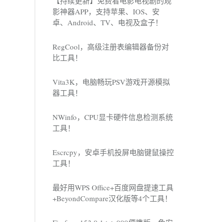
【持续更新】免费看电影电视剧的观
影神器APP，支持苹果、IOS、安
卓、Android、TV、电视及盒子！
RegCool，高级注册表编辑器备份对
比工具！
Vita3K，电脑畅玩PSV游戏开源模拟
器工具！
NWinfo，CPU显卡硬件信息检测系统
工具！
Escrcpy，安卓手机投屏电脑键鼠操控
工具！
最好用WPS Office+百度网盘提速工具
+BeyondCompare汉化版等4个工具！