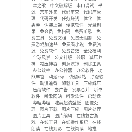
丝之歌
中文破解版
串口调试
书
源
京东外卖
代码审查
代码库管
理
代码开发
任务赚钱
优化
优
惠券
伪装上架
便携软件
光盘刻
录
免会员
免扫码
免费听歌
免
费工具
免费文档
免费无限制
免
费游戏加速器
免费看小说
免费资
源
免费软件
免费音效
全免福利
全球风景
公文排版
兼职
减压养
神
减压神器
创意滤镜
删除工具
办公效率
办公神器
办公软件
功
能丰富
动漫app
动漫网站
动漫软
件
动漫追番
卸载工具
压缩解压
压缩软件
去广告
发票合并
听书
软件
听歌网站
听歌软件
启动盘
哔哩哔哩
唯美超清壁纸
图像处
理
图片下载
图片压缩
图片处理
图片工具
图片编辑
在线复古游
戏
在线工具
在线操作系统
在线
朗读
在线观影
在线阅读
地推