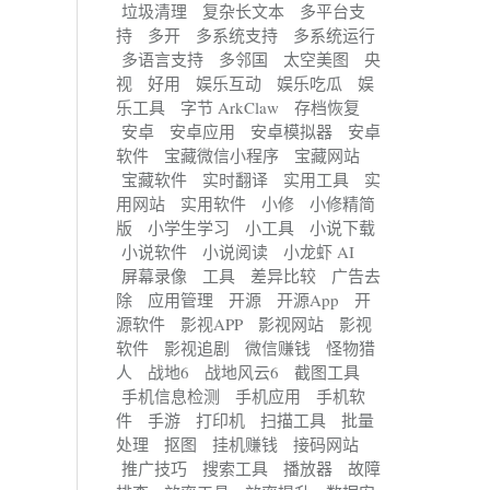
垃圾清理
复杂长文本
多平台支
持
多开
多系统支持
多系统运行
多语言支持
多邻国
太空美图
央
视
好用
娱乐互动
娱乐吃瓜
娱
乐工具
字节 ArkClaw
存档恢复
安卓
安卓应用
安卓模拟器
安卓
软件
宝藏微信小程序
宝藏网站
宝藏软件
实时翻译
实用工具
实
用网站
实用软件
小修
小修精简
版
小学生学习
小工具
小说下载
小说软件
小说阅读
小龙虾 AI
屏幕录像
工具
差异比较
广告去
除
应用管理
开源
开源App
开
源软件
影视APP
影视网站
影视
软件
影视追剧
微信赚钱
怪物猎
人
战地6
战地风云6
截图工具
手机信息检测
手机应用
手机软
件
手游
打印机
扫描工具
批量
处理
抠图
挂机赚钱
接码网站
推广技巧
搜索工具
播放器
故障