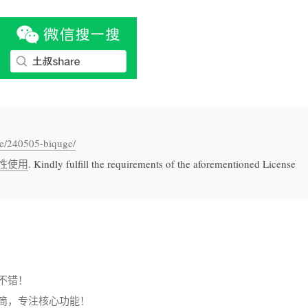
re/240505-biquge/
性使用
. Kindly fulfill the requirements of the aforementioned License
常不错！
简，专注核心功能！