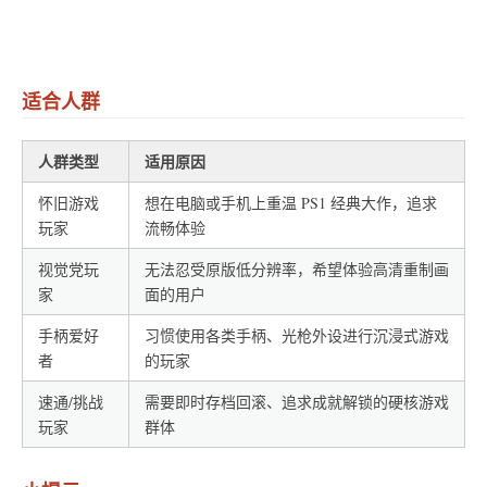
适合人群
人群类型
适用原因
怀旧游戏
想在电脑或手机上重温 PS1 经典大作，追求
玩家
流畅体验
视觉党玩
无法忍受原版低分辨率，希望体验高清重制画
家
面的用户
手柄爱好
习惯使用各类手柄、光枪外设进行沉浸式游戏
者
的玩家
速通/挑战
需要即时存档回滚、追求成就解锁的硬核游戏
玩家
群体