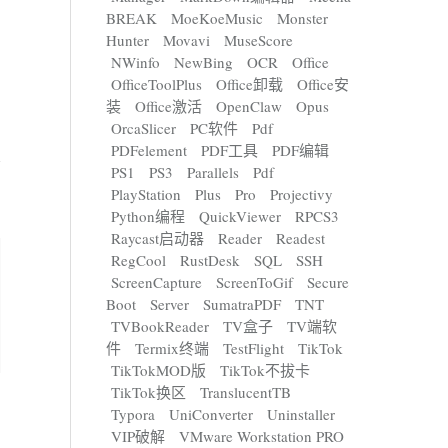
BREAK
MoeKoeMusic
Monster
Hunter
Movavi
MuseScore
NWinfo
NewBing
OCR
Office
OfficeToolPlus
Office卸载
Office安
装
Office激活
OpenClaw
Opus
OrcaSlicer
PC软件
Pdf
PDFelement
PDF工具
PDF编辑
PS1
PS3
Parallels
Pdf
PlayStation
Plus
Pro
Projectivy
Python编程
QuickViewer
RPCS3
Raycast启动器
Reader
Readest
RegCool
RustDesk
SQL
SSH
ScreenCapture
ScreenToGif
Secure
Boot
Server
SumatraPDF
TNT
TVBookReader
TV盒子
TV端软
件
Termix终端
TestFlight
TikTok
TikTokMOD版
TikTok不拔卡
TikTok换区
TranslucentTB
Typora
UniConverter
Uninstaller
VIP破解
VMware Workstation PRO