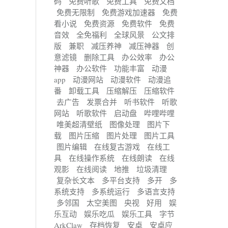
码
免费听歌
免费工具
免费文档
免费无限制
免费游戏加速器
免费
看小说
免费资源
免费软件
免费
音效
全免福利
全球风景
公文排
版
兼职
减压养神
减压神器
创
意滤镜
删除工具
办公效率
办公
神器
办公软件
功能丰富
动漫
app
动漫网站
动漫软件
动漫追
番
卸载工具
压缩解压
压缩软件
去广告
发票合并
听书软件
听歌
网站
听歌软件
启动盘
哔哩哔哩
唯美超清壁纸
图像处理
图片下
载
图片压缩
图片处理
图片工具
图片编辑
在线复古游戏
在线工
具
在线操作系统
在线朗读
在线
观影
在线阅读
地推
垃圾清理
复杂长文本
多平台支持
多开
多
系统支持
多系统运行
多语言支持
多邻国
太空美图
央视
好用
娱
乐互动
娱乐吃瓜
娱乐工具
字节
ArkClaw
存档恢复
安卓
安卓应