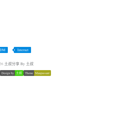
！
IDM
Internet
26
土叔分享 By 土叔
Design by
土叔
Theme
Maupassant