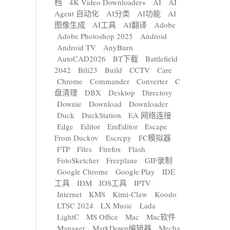
档
4K Video Downloader+
AI
AI
Agent 自动化
AI分类
AI功能
AI
图像生成
AI工具
AI翻译
Adobe
Adobe Photoshop 2025
Android
Android TV
AnyBurn
AutoCAD2026
BT下载
Battlefield
2042
Bili23
Build
CCTV
Care
Chrome
Commander
Converter
C
盘清理
DBX
Desktop
Directory
Downie
Download
Downloader
Duck
DuckStation
EA 网络连接
Edge
Editor
EmEditor
Escape
From Duckov
Escrcpy
FC模拟器
FTP
Files
Firefox
Flash
FotoSketcher
Freeplane
GIF录制
Google Chrome
Google Play
IDE
工具
IDM
IOS工具
IPTV
Internet
KMS
Kimi-Claw
Koodo
LTSC 2024
LX Music
Lada
LightC
MS Office
Mac
Mac软件
Manager
MarkDown编辑器
Mecha