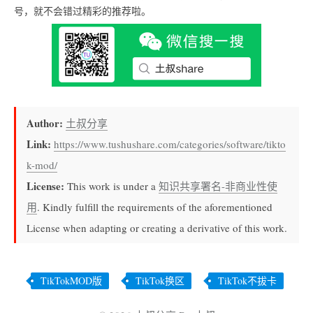
号，就不会错过精彩的推荐啦。
Author:
土叔分享
Link:
https://www.tushushare.com/categories/software/tikto
k-mod/
License:
This work is under a
知识共享署名-非商业性使
用
. Kindly fulfill the requirements of the aforementioned
License when adapting or creating a derivative of this work.
TikTokMOD版
TikTok换区
TikTok不拔卡