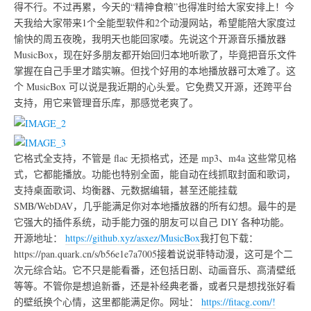
得不行。不过再累，今天的“精神食粮”也得准时给大家安排上！今
天我给大家带来1个全能型软件和2个动漫网站，希望能陪大家度过
愉快的周五夜晚，我明天也能回家喽。先说这个开源音乐播放器
MusicBox，现在好多朋友都开始回归本地听歌了，毕竟把音乐文件
掌握在自己手里才踏实嘛。但找个好用的本地播放器可太难了。这
个 MusicBox 可以说是我近期的心头爱。它免费又开源，还跨平台
支持，用它来管理音乐库，那感觉老爽了。
它格式全支持，不管是 flac 无损格式，还是 mp3、m4a 这些常见格
式，它都能播放。功能也特别全面，能自动在线抓取封面和歌词，
支持桌面歌词、均衡器、元数据编辑，甚至还能挂载
SMB/WebDAV，几乎能满足你对本地播放器的所有幻想。最牛的是
它强大的插件系统，动手能力强的朋友可以自己 DIY 各种功能。
开源地址：
https://github.xyz/asxez/MusicBox
我打包下载：
https://pan.quark.cn/s/b56e1e7a7005接着说说菲特动漫，这可是个二
次元综合站。它不只是能看番，还包括日剧、动画音乐、高清壁纸
等等。不管你是想追新番，还是补经典老番，或者只是想找张好看
的壁纸换个心情，这里都能满足你。网址：
https://fitacg.com/!