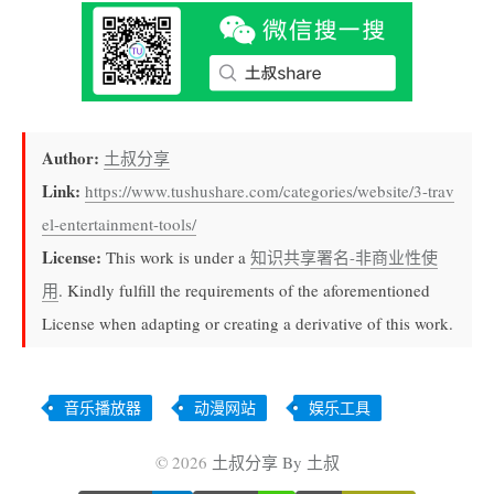
Author:
土叔分享
Link:
https://www.tushushare.com/categories/website/3-trav
el-entertainment-tools/
License:
This work is under a
知识共享署名-非商业性使
用
. Kindly fulfill the requirements of the aforementioned
License when adapting or creating a derivative of this work.
音乐播放器
动漫网站
娱乐工具
© 2026
土叔分享 By 土叔